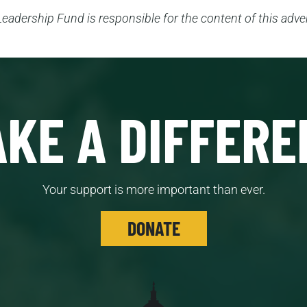
eadership Fund is responsible for the content of this adver
KE A DIFFERE
Your support is more important than ever.
DONATE