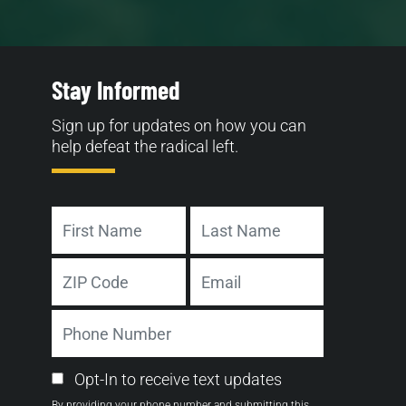
Stay Informed
Sign up for updates on how you can
help defeat the radical left.
Name
First
Last
Address
Email
ZIP
Phone
Code
Number
Email
Opt-In to receive text updates
Opt-
By providing your phone number and submitting this