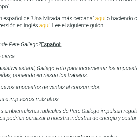
po”.
 en español de “Una Mirada más cercana”
aquí
o haciendo cl
versión en inglés
aquí
. Lee el siguiente guión.
de Pete Gallego?
Español:
 cerca.
gislativa estatal, Gallego voto para incrementar los impues
as, poniendo en riesgo los trabajos.
nuevos impuestos de ventas al consumidor.
as e impuestos más altos.
os ambientalistas radicales de Pete Gallego impulsan regula
es podrían paralizar a nuestra industria de energía y cost
uanto más cerca se mire, lo más extremo se vuelve.