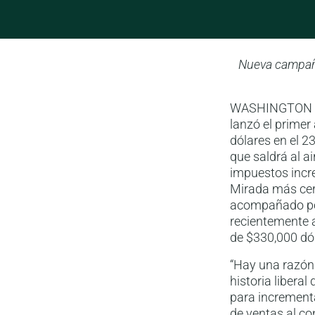
Nueva campaña 
WASHINGTON – H
lanzó el primer
dólares en el 2
que saldrá al a
impuestos incr
Mirada más cerc
acompañado por
recientemente
de $330,000 dó
“Hay una razón 
historia liberal
para increment
de ventas al co