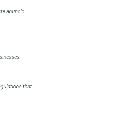
ste anuncio.
usinesses,
egulations that