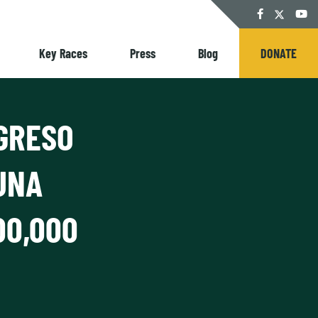
Twitter
Facebook
YouT
Key Races
Press
Blog
DONATE
GRESO
UNA
00,000