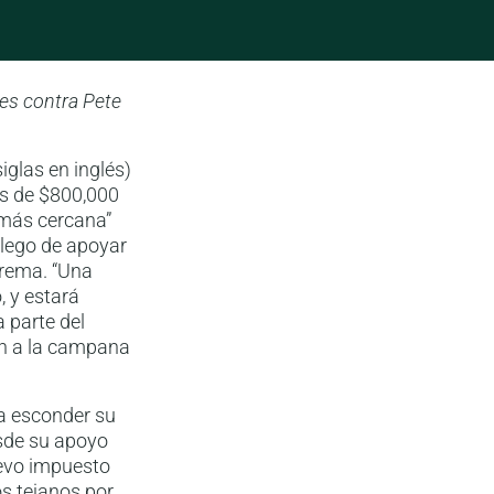
res contra Pete
glas en inglés)
ás de $800,000
 más cercana”
allego de apoyar
trema. “Una
, y estará
 parte del
ón a la campana
ra esconder su
Desde su apoyo
evo impuesto
os tejanos por