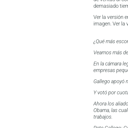
demasiado tiem
Ver la versión
imagen. Ver la 
¿Qué más escon
Veamos más de
En la cámara le
empresas pequeñ
Gallego apoyó 
Y votó por cuot
Ahora los aliad
Obama, las cual
trabajos.
Pete Gallego: C