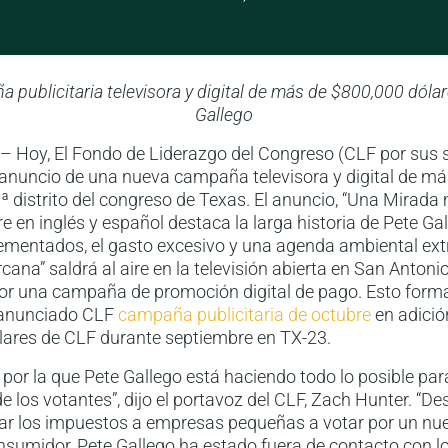
publicitaria televisora y digital de más de $800,000 dóla
Gallego
oy, El Fondo de Liderazgo del Congreso (CLF por sus si
 anuncio de una nueva campaña televisora y digital de m
3ª distrito del congreso de Texas. El anuncio, “Una Mirada
ire en inglés y español destaca la larga historia de Pete G
ementados, el gasto excesivo y una agenda ambiental ex
ana” saldrá al aire en la televisión abierta en San Antonio
 una campaña de promoción digital de pago. Esto forma
 anunciado CLF
campaña publicitaria de octubre
en adici
lares de CLF durante septiembre en TX-23.
por la que Pete Gallego está haciendo todo lo posible pa
 de los votantes”, dijo el portavoz del CLF, Zach Hunter. “
ar los impuestos a empresas pequeñas a votar por un nu
nsumidor, Pete Gallego ha estado fuera de contacto con l