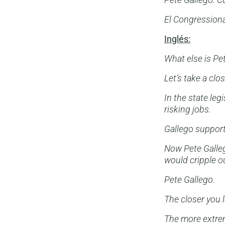
El Congressiona
Inglés:
What else is Pe
Let’s take a clos
In the state leg
risking jobs.
Gallego support
Now Pete Galleg
would cripple o
Pete Gallego.
The closer you 
The more extre