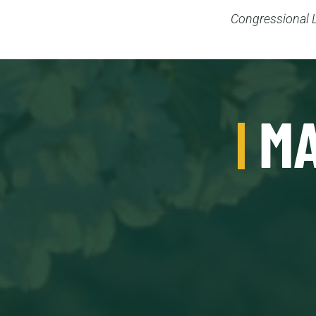
Congressional L
MA